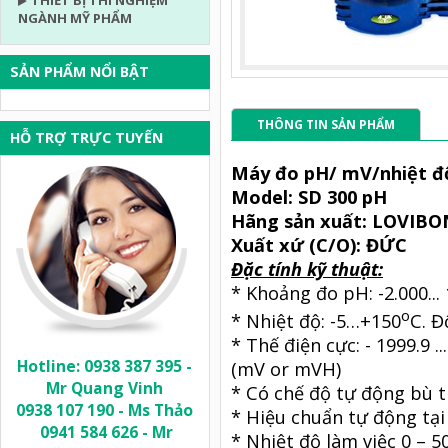
THIẾT BỊ THÍ NGHIỆM
NGÀNH MỸ PHẨM
SẢN PHẨM NỔI BẬT
THÔNG TIN SẢN PHẨM
HỖ TRỢ TRỰC TUYẾN
Máy đo pH/ mV/nhiệt đ
Model: SD 300 pH
Hãng sản xuất: LOVIB
Xuất xứ (C/O): ĐỨC
Đặc tính kỹ thuật:
* Khoảng đo pH: -2.000...
o
* Nhiệt độ: -5…+150
C. Đ
* Thế điện cực: - 1999.9 .
Hotline: 0938 387 395 -
(mV or mVH)
Mr Quang Vinh
* Có chế độ tự động bù t
0938 107 190 - Ms Thảo
* Hiệu chuẩn tự động tại 
0941 584 626 - Mr
* Nhiệt độ làm việc 0 – 5