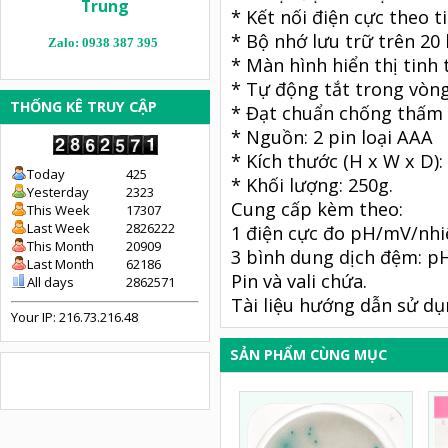
Trung
* Kết nối điện cực theo 
* Bộ nhớ lưu trữ trên 20
Zalo: 0938 387 395
* Màn hình hiển thị tinh
* Tự động tắt trong vòn
THỐNG KÊ TRUY CẬP
* Đạt chuẩn chống thấm 
* Nguồn: 2 pin loại AAA
* Kích thước (H x W x D)
Today
425
* Khối lượng: 250g.
Yesterday
2323
Cung cấp kèm theo:
This Week
17307
Last Week
2826222
1 điện cực đo pH/mV/nhi
This Month
20909
3 bình dung dịch đệm: pH
Last Month
62186
Pin và vali chứa.
All days
2862571
Tài liệu hướng dẫn sử dụ
Your IP: 216.73.216.48
SẢN PHẨM CÙNG MỤC