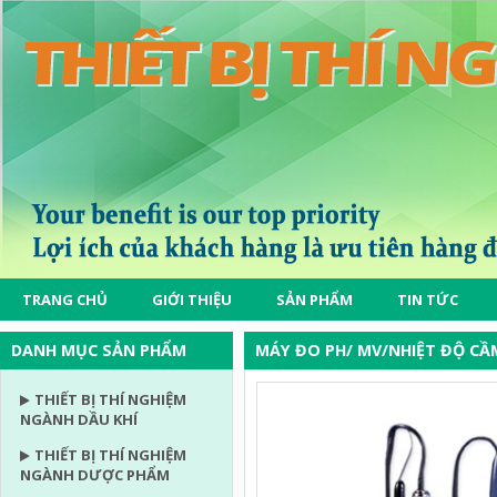
TRANG CHỦ
GIỚI THIỆU
SẢN PHẨM
TIN TỨC
DANH MỤC SẢN PHẨM
MÁY ĐO PH/ MV/NHIỆT ĐỘ CẦ
THIẾT BỊ THÍ NGHIỆM
NGÀNH DẦU KHÍ
THIẾT BỊ THÍ NGHIỆM
NGÀNH DƯỢC PHẨM