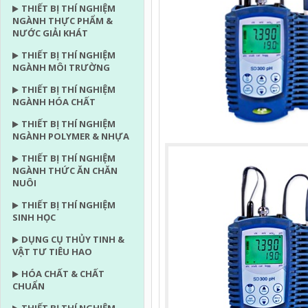
THIẾT BỊ THÍ NGHIỆM
NGÀNH THỰC PHẨM &
NƯỚC GIẢI KHÁT
THIẾT BỊ THÍ NGHIỆM
NGÀNH MÔI TRƯỜNG
THIẾT BỊ THÍ NGHIỆM
NGÀNH HÓA CHẤT
THIẾT BỊ THÍ NGHIỆM
NGÀNH POLYMER & NHỰA
THIẾT BỊ THÍ NGHIỆM
NGÀNH THỨC ĂN CHĂN
NUÔI
THIẾT BỊ THÍ NGHIỆM
SINH HỌC
DỤNG CỤ THỦY TINH &
VẬT TƯ TIÊU HAO
HÓA CHẤT & CHẤT
CHUẨN