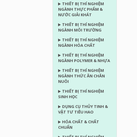
THIẾT BỊ THÍ NGHIỆM
NGÀNH THỰC PHẨM &
NƯỚC GIẢI KHÁT
THIẾT BỊ THÍ NGHIỆM
NGÀNH MÔI TRƯỜNG
THIẾT BỊ THÍ NGHIỆM
NGÀNH HÓA CHẤT
THIẾT BỊ THÍ NGHIỆM
NGÀNH POLYMER & NHỰA
THIẾT BỊ THÍ NGHIỆM
NGÀNH THỨC ĂN CHĂN
NUÔI
THIẾT BỊ THÍ NGHIỆM
SINH HỌC
DỤNG CỤ THỦY TINH &
VẬT TƯ TIÊU HAO
HÓA CHẤT & CHẤT
CHUẨN