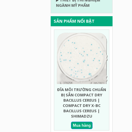
THIẾT BỊ THÍ NGHIỆM
NGÀNH MỸ PHẨM
SẢN PHẨM NỔI BẬT
ĐĨA MÔI TRƯỜNG CHUẨN
ĐĨA MÔI
BỊ SẴN COMPACT DRY
BỊ SẴN C
BACILLUS CEREUS |
MỐC NHA
COMPACT DRY X-BC
DRY YMR 
BACILLUS CEREUS |
RAPID
SHIMADZU