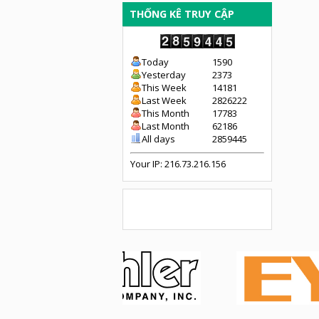
THỐNG KÊ TRUY CẬP
Today
1590
Yesterday
2373
This Week
14181
Last Week
2826222
This Month
17783
Last Month
62186
All days
2859445
Your IP: 216.73.216.156