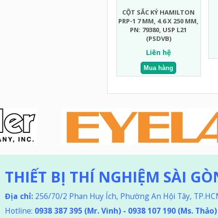
CỘT SẮC KÝ HAMILTON
PRP-1 7 ΜM, 4.6 X 250 MM,
PN: 79380, USP L21
(PSDVB)
Liên hệ
THIẾT BỊ THÍ NGHIỆM SÀI GÒ
Địa chỉ:
256/70/2 Phan Huy Ích, Phường An Hội Tây, TP.H
Hotline:
0938 387 395
(Mr. Vinh) - 0938 107 190 (Ms. Thảo
)