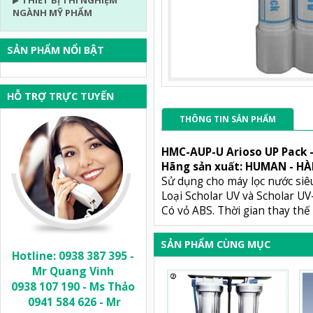
THIẾT BỊ THÍ NGHIỆM
NGÀNH MỸ PHẨM
SẢN PHẨM NỔI BẬT
HỖ TRỢ TRỰC TUYẾN
THÔNG TIN SẢN PHẨM
HMC-AUP-U Arioso UP Pack 
Hãng sản xuất: HUMAN - H
Sử dụng cho máy lọc nước siê
Loại Scholar UV và Scholar UV
Có vỏ ABS. Thời gian thay th
SẢN PHẨM CÙNG MỤC
Hotline: 0938 387 395 -
Mr Quang Vinh
0938 107 190 - Ms Thảo
0941 584 626 - Mr