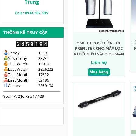
Trung
Zalo: 0938 387 395
THỐNG KÊ TRUY CẬP
HMC-PT-3 BỘ TIỀN LỌC
T
PREFILTER CHO MÁY LỌC
Today
1339
NƯỚC SIÊU SẠCH HUMAN
Yesterday
2373
Liên hệ
This Week
13930
Last Week
2826222
This Month
17532
Last Month
62186
All days
2859194
Your IP: 216.73.217.129