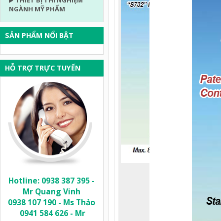
THIẾT BỊ THÍ NGHIỆM
NGÀNH MỸ PHẨM
SẢN PHẨM NỔI BẬT
HỖ TRỢ TRỰC TUYẾN
Hotline: 0938 387 395 -
Mr Quang Vinh
0938 107 190 - Ms Thảo
0941 584 626 - Mr