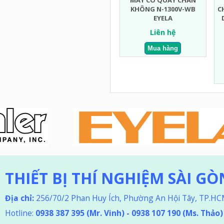
MÁY CÔ QUAY CHÂN
KHÔNG N-1300V-WB
C
EYELA
Liên hệ
THIẾT BỊ THÍ NGHIỆM SÀI GÒ
Địa chỉ:
256/70/2 Phan Huy Ích, Phường An Hội Tây, TP.H
Hotline:
0938 387 395
(Mr. Vinh) - 0938 107 190 (Ms. Thảo
)