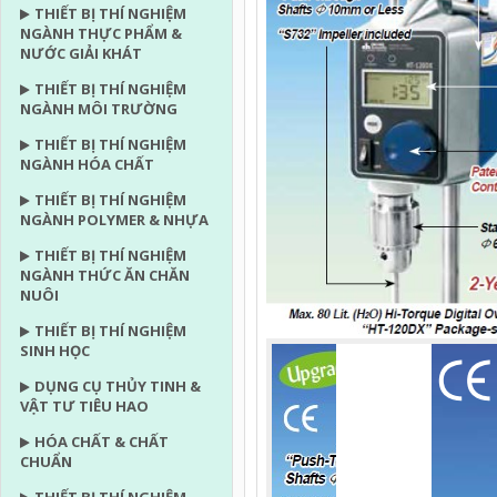
THIẾT BỊ THÍ NGHIỆM
NGÀNH THỰC PHẨM &
NƯỚC GIẢI KHÁT
THIẾT BỊ THÍ NGHIỆM
NGÀNH MÔI TRƯỜNG
THIẾT BỊ THÍ NGHIỆM
NGÀNH HÓA CHẤT
THIẾT BỊ THÍ NGHIỆM
NGÀNH POLYMER & NHỰA
THIẾT BỊ THÍ NGHIỆM
NGÀNH THỨC ĂN CHĂN
NUÔI
THIẾT BỊ THÍ NGHIỆM
SINH HỌC
DỤNG CỤ THỦY TINH &
VẬT TƯ TIÊU HAO
HÓA CHẤT & CHẤT
CHUẨN