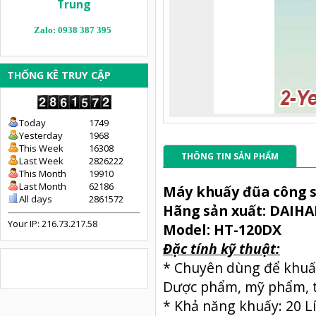
Trung
Zalo: 0938 387 395
THỐNG KÊ TRUY CẬP
Today
1749
Yesterday
1968
This Week
16308
THÔNG TIN SẢN PHẨM
Last Week
2826222
This Month
19910
Last Month
62186
Máy khuấy đũa công s
All days
2861572
Hãng sản xuất: DAIH
Your IP: 216.73.217.58
Model: HT-120DX
Đặc tính kỹ thuật:
* Chuyên dùng để khuấy
Dược phẩm, mỹ phẩm, t
* Khả năng khuấy: 20 Lít