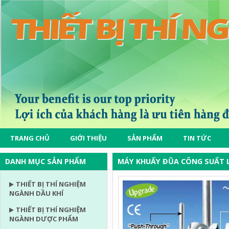
TRANG CHỦ
GIỚI THIỆU
SẢN PHẨM
TIN TỨC
DANH MỤC SẢN PHẨM
MÁY KHUẤY ĐŨA CÔNG SUẤT 
THIẾT BỊ THÍ NGHIỆM
NGÀNH DẦU KHÍ
THIẾT BỊ THÍ NGHIỆM
NGÀNH DƯỢC PHẨM