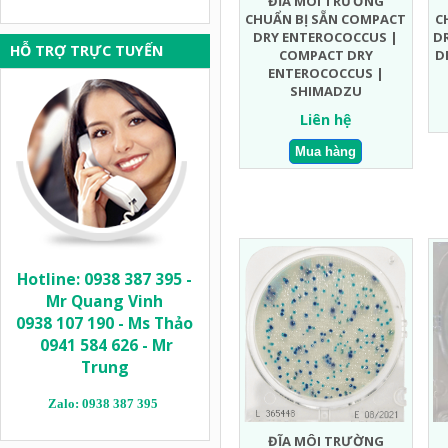
ĐĨA MÔI TRƯỜNG
CHUẨN BỊ SẴN COMPACT
C
DRY ENTEROCOCCUS |
D
HỖ TRỢ TRỰC TUYẾN
COMPACT DRY
D
ENTEROCOCCUS |
SHIMADZU
Liên hệ
Hotline: 0938 387 395 -
Mr Quang Vinh
0938 107 190 - Ms Thảo
0941 584 626 - Mr
Trung
Zalo: 0938 387 395
ĐĨA MÔI TRƯỜNG