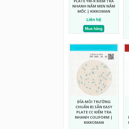
PLATE YM-R KIỂM TRA
NHANH NẤM MEN NẤM
MỐC | KIKKOMAN
Liên hệ
ĐĨA MÔI TRƯỜNG
CHUẨN BỊ SẴN EASY
PLATE CC KIỂM TRA
NHANH COLIFORM |
KIKKOMAN