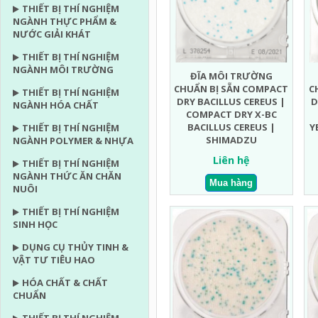
THIẾT BỊ THÍ NGHIỆM
NGÀNH THỰC PHẨM &
NƯỚC GIẢI KHÁT
THIẾT BỊ THÍ NGHIỆM
NGÀNH MÔI TRƯỜNG
ĐĨA MÔI TRƯỜNG
CHUẨN BỊ SẴN COMPACT
C
THIẾT BỊ THÍ NGHIỆM
DRY BACILLUS CEREUS |
D
NGÀNH HÓA CHẤT
COMPACT DRY X-BC
BACILLUS CEREUS |
Y
THIẾT BỊ THÍ NGHIỆM
SHIMADZU
NGÀNH POLYMER & NHỰA
Liên hệ
THIẾT BỊ THÍ NGHIỆM
NGÀNH THỨC ĂN CHĂN
NUÔI
THIẾT BỊ THÍ NGHIỆM
SINH HỌC
DỤNG CỤ THỦY TINH &
VẬT TƯ TIÊU HAO
HÓA CHẤT & CHẤT
CHUẨN