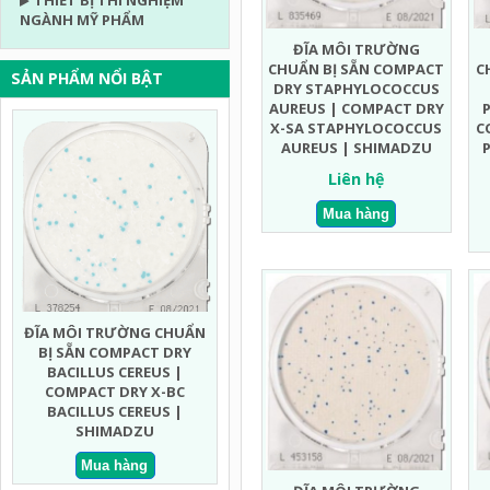
THIẾT BỊ THÍ NGHIỆM
NGÀNH MỸ PHẨM
ĐĨA MÔI TRƯỜNG
CHUẨN BỊ SẴN COMPACT
C
SẢN PHẨM NỔI BẬT
DRY STAPHYLOCOCCUS
AUREUS | COMPACT DRY
X-SA STAPHYLOCOCCUS
C
AUREUS | SHIMADZU
Liên hệ
N
ĐĨA MÔI TRƯỜNG CHUẨN
ĐĨA MÔI TRƯỜNG CHUẨN
ĐĨA MÔ
BỊ SẴN COMPACT DRY MEN
BỊ SẴN COMPACT DRY EC
BỊ S
MỐC NHANH | COMPACT
ECOLI COLIFORM |
TỔNG K
DRY YMR YEAST AND MOLD
COMPACT DRY EC ECOLI
COMPA
RAPID | SHIMADZU
COLIFORM | SHIMADZU
VI