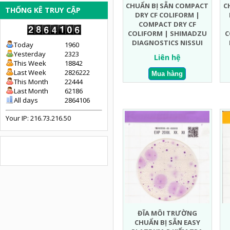
CHUẨN BỊ SẴN COMPACT
C
THỐNG KÊ TRUY CẬP
DRY CF COLIFORM |
COMPACT DRY CF
COLIFORM | SHIMADZU
C
DIAGNOSTICS NISSUI
Today
1960
Yesterday
2323
Liên hệ
This Week
18842
Last Week
2826222
This Month
22444
Last Month
62186
All days
2864106
Your IP: 216.73.216.50
ĐĨA MÔI TRƯỜNG
CHUẨN BỊ SẴN EASY