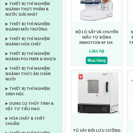
THIẾT BỊ THÍ NGHIỆM
NGÀNH THỰC PHẨM &
NƯỚC GIẢI KHÁT
THIẾT BỊ THÍ NGHIỆM
NGÀNH MÔI TRƯỜNG
BỘ LÒ SẤY VÀ CHUYỂN
MẪU TỰ ĐỘNG
THIẾT BỊ THÍ NGHIỆM
INMOTION KF SIX.
T
NGÀNH HÓA CHẤT
Liên hệ
THIẾT BỊ THÍ NGHIỆM
NGÀNH POLYMER & NHỰA
THIẾT BỊ THÍ NGHIỆM
NGÀNH THỨC ĂN CHĂN
NUÔI
THIẾT BỊ THÍ NGHIỆM
SINH HỌC
DỤNG CỤ THỦY TINH &
VẬT TƯ TIÊU HAO
HÓA CHẤT & CHẤT
CHUẨN
TỦ SẤY ĐỐI LƯU CƯỠNG