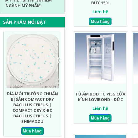
THIẾT BỊ THÍ NGHIỆM
BỨC 150L
NGÀNH MỸ PHẨM
Liên hệ
SẢN PHẨM NỔI BẬT
 TRƯỜNG CHUẨN
ĐĨA MÔI TRƯỜNG CHUẨN
ĐĨA MÔI TRƯỜNG 
TỦ ẤM BOD TC 715G CỬA
N COMPACT DRY
BỊ SẴN COMPACT DRY MEN
BỊ SẴN COMPACT D
KÍNH LOVIBOND - ĐỨC
LUS CEREUS |
MỐC NHANH | COMPACT
ECOLI COLIFORM
Liên hệ
CT DRY X-BC
DRY YMR YEAST AND MOLD
COMPACT DRY EC E
LUS CEREUS |
RAPID | SHIMADZU
COLIFORM | SHIM
HIMADZU