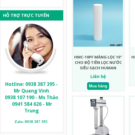
HỖ TRỢ TRỰC TUYẾN
HMC-10PF MÀNG LỌC 10"
H
CHO BỘ TIỀN LỌC NƯỚC
SIÊU SẠCH HUMAN
Liên hệ
Hotline: 0938 387 395 -
Mr Quang Vinh
0938 107 190 - Ms Thảo
0941 584 626 - Mr
Trung
Zalo: 0938 387 395