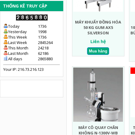
THỐNG KÊ TRUY CẬP
MÁY KHUẤY ĐỒNG HÓA
Today
1736
50 KG GUM AX5
1
Yesterday
1998
SILVERSON
BỨ
This Week
1736
Liên hệ
Last Week
2845264
This Month
24218
Last Month
62186
All days
2865880
Your IP: 216.73.216.123
MÁY CÔ QUAY CHÂN
KHÔNG N-1300V-WB
K