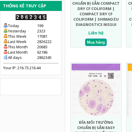
CHUẨN BỊ SẴN COMPACT
C
THỐNG KÊ TRUY CẬP
DRY CF COLIFORM |
COMPACT DRY CF
COLIFORM | SHIMADZU
C
DIAGNOSTICS NISSUI
Today
199
Yesterday
2323
Liên hệ
This Week
17081
Last Week
2826222
This Month
20683
Last Month
62186
All days
2862345
Your IP: 216.73.216.44
ĐĨA MÔI TRƯỜNG
CHUẨN BỊ SẴN EASY