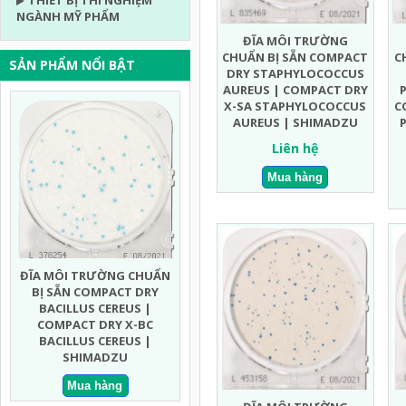
THIẾT BỊ THÍ NGHIỆM
NGÀNH MỸ PHẨM
ĐĨA MÔI TRƯỜNG
CHUẨN BỊ SẴN COMPACT
C
SẢN PHẨM NỔI BẬT
DRY STAPHYLOCOCCUS
AUREUS | COMPACT DRY
X-SA STAPHYLOCOCCUS
C
AUREUS | SHIMADZU
Liên hệ
ĐĨA MÔI TRƯỜNG CHUẨN
ĐĨA MÔI TRƯỜNG CHUẨN
ĐĨA MÔ
BỊ SẴN COMPACT DRY MEN
BỊ SẴN COMPACT DRY EC
BỊ S
MỐC NHANH | COMPACT
ECOLI COLIFORM |
TỔNG K
DRY YMR YEAST AND MOLD
COMPACT DRY EC ECOLI
COMPA
RAPID | SHIMADZU
COLIFORM | SHIMADZU
VI