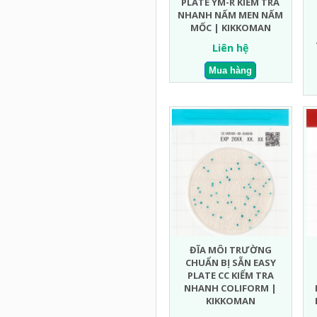
PLATE YM-R KIỂM TRA
NHANH NẤM MEN NẤM
MỐC | KIKKOMAN
Liên hệ
ĐĨA MÔI TRƯỜNG
CHUẨN BỊ SẴN EASY
PLATE CC KIỂM TRA
NHANH COLIFORM |
KIKKOMAN