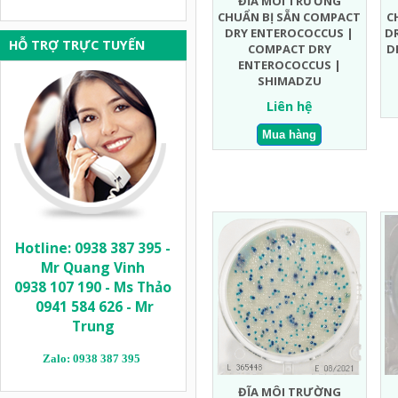
ĐĨA MÔI TRƯỜNG
CHUẨN BỊ SẴN COMPACT
C
DRY ENTEROCOCCUS |
D
HỖ TRỢ TRỰC TUYẾN
COMPACT DRY
D
ENTEROCOCCUS |
SHIMADZU
Liên hệ
Hotline: 0938 387 395 -
Mr Quang Vinh
0938 107 190 - Ms Thảo
0941 584 626 - Mr
Trung
Zalo: 0938 387 395
ĐĨA MÔI TRƯỜNG