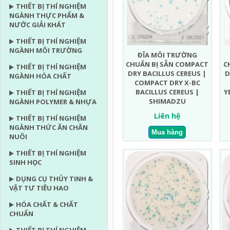
THIẾT BỊ THÍ NGHIỆM
NGÀNH THỰC PHẨM &
NƯỚC GIẢI KHÁT
THIẾT BỊ THÍ NGHIỆM
NGÀNH MÔI TRƯỜNG
ĐĨA MÔI TRƯỜNG
CHUẨN BỊ SẴN COMPACT
C
THIẾT BỊ THÍ NGHIỆM
DRY BACILLUS CEREUS |
D
NGÀNH HÓA CHẤT
COMPACT DRY X-BC
BACILLUS CEREUS |
Y
THIẾT BỊ THÍ NGHIỆM
SHIMADZU
NGÀNH POLYMER & NHỰA
Liên hệ
THIẾT BỊ THÍ NGHIỆM
NGÀNH THỨC ĂN CHĂN
NUÔI
THIẾT BỊ THÍ NGHIỆM
SINH HỌC
DỤNG CỤ THỦY TINH &
VẬT TƯ TIÊU HAO
HÓA CHẤT & CHẤT
CHUẨN