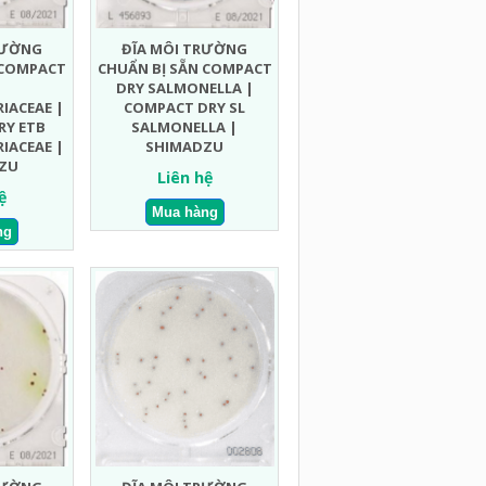
RƯỜNG
ĐĨA MÔI TRƯỜNG
 COMPACT
CHUẨN BỊ SẴN COMPACT
DRY SALMONELLA |
IACEAE |
COMPACT DRY SL
RY ETB
SALMONELLA |
IACEAE |
SHIMADZU
ZU
Liên hệ
ệ
HUẨN
ĐĨA MÔI TRƯỜNG CHUẨN
ĐĨA MÔI TRƯỜNG CHUẨN
ĐĨ
RY
BỊ SẴN COMPACT DRY
BỊ SẴN COMPACT DRY
B
UREUS
VIBRIO
ENTEROBACTERIACEAE |
SA
SA
PARAHAEMOLYTICUS |
COMPACT DRY ETB
D
UREUS
COMPACT DRY VP VIBRIO
ENTEROBACTERIACEAE |
PARAHAEMOLYTICUS |
SHIMADZU
SHIMADZU