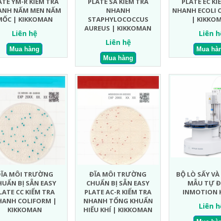
ATE YM-R KIỂM TRA
PLATE SA KIỂM TRA
PLATE EC KI
ANH NẤM MEN NẤM
NHANH
NHANH ECOLI 
MỐC | KIKKOMAN
STAPHYLOCOCCUS
| KIKKO
AUREUS | KIKKOMAN
Liên hệ
Liên h
Liên hệ
ĐĨA MÔI TRƯỜNG
ĐĨA MÔI TRƯỜNG
BỘ LÒ SẤY VÀ
HUẨN BỊ SẴN EASY
CHUẨN BỊ SẴN EASY
MẪU TỰ 
LATE CC KIỂM TRA
PLATE AC-R KIỂM TRA
INMOTION K
HANH COLIFORM |
NHANH TỔNG KHUẨN
Liên h
KIKKOMAN
HIẾU KHÍ | KIKKOMAN