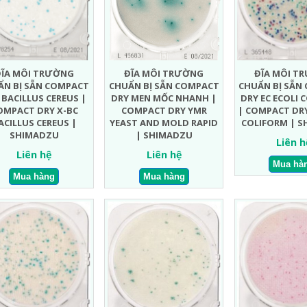
ĐĨA MÔI TRƯỜNG
ĐĨA MÔI TRƯỜNG
ĐĨA MÔI T
ẨN BỊ SẴN COMPACT
CHUẨN BỊ SẴN COMPACT
CHUẨN BỊ SẴN
 BACILLUS CEREUS |
DRY MEN MỐC NHANH |
DRY EC ECOLI 
OMPACT DRY X-BC
COMPACT DRY YMR
| COMPACT DRY
ACILLUS CEREUS |
YEAST AND MOLD RAPID
COLIFORM | 
SHIMADZU
| SHIMADZU
Liên h
Liên hệ
Liên hệ