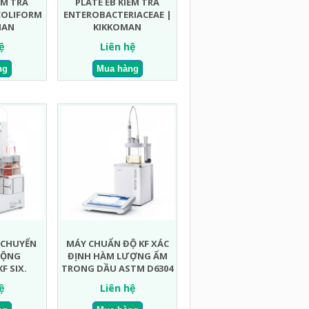
ỂM TRA
PLATE EB KIỂM TRA
COLIFORM
ENTEROBACTERIACEAE |
MAN
KIKKOMAN
ệ
Liên hệ
 CHUYỂN
MÁY CHUẨN ĐỘ KF XÁC
ĐỘNG
ĐỊNH HÀM LƯỢNG ẨM
F SIX.
TRONG DẦU ASTM D6304
ệ
Liên hệ