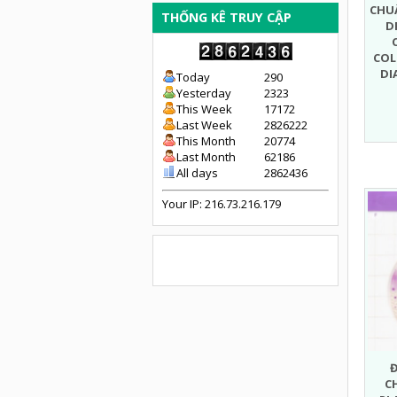
CHU
THỐNG KÊ TRUY CẬP
D
COL
DI
Today
290
Yesterday
2323
This Week
17172
Last Week
2826222
This Month
20774
Last Month
62186
All days
2862436
Your IP: 216.73.216.179
C