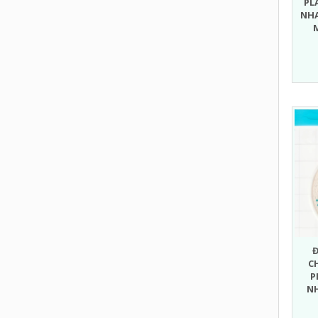
PL
NH
C
P
N