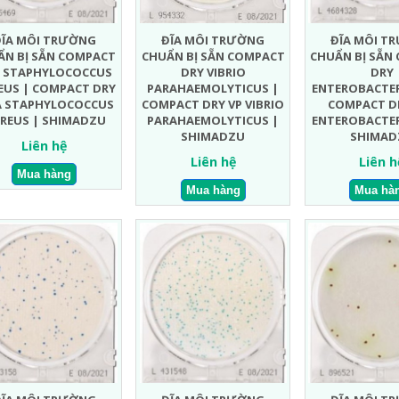
ĐĨA MÔI TRƯỜNG
ĐĨA MÔI TRƯỜNG
ĐĨA MÔI T
ẨN BỊ SẴN COMPACT
CHUẨN BỊ SẴN COMPACT
CHUẨN BỊ SẴN
 STAPHYLOCOCCUS
DRY VIBRIO
DRY
EUS | COMPACT DRY
PARAHAEMOLYTICUS |
ENTEROBACTER
A STAPHYLOCOCCUS
COMPACT DRY VP VIBRIO
COMPACT D
REUS | SHIMADZU
PARAHAEMOLYTICUS |
ENTEROBACTER
SHIMADZU
SHIMAD
Liên hệ
Liên hệ
Liên h
 TRƯỜNG CHUẨN
ĐĨA MÔI TRƯỜNG CHUẨN
ĐĨA MÔI TRƯỜNG C
OMPACT DRY EC
BỊ SẴN COMPACT DRY
BỊ SẴN COMPACT D
 COLIFORM |
TỔNG KHUẨN HIẾU KHÍ |
STAPHYLOCOCCUS A
 DRY EC ECOLI
COMPACT DRY TC TOTAL
| COMPACT DRY X-
M | SHIMADZU
VIABLE COUNT |
STAPHYLOCOCCUS A
SHIMADZU
| SHIMADZU