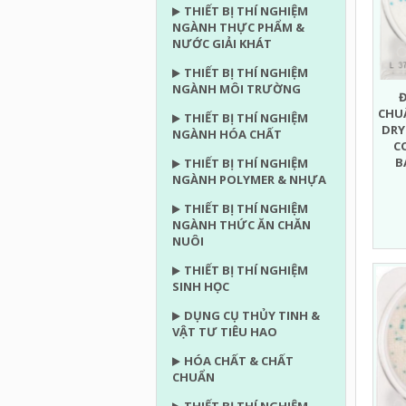
THIẾT BỊ THÍ NGHIỆM
NGÀNH THỰC PHẨM &
NƯỚC GIẢI KHÁT
THIẾT BỊ THÍ NGHIỆM
NGÀNH MÔI TRƯỜNG
CHU
THIẾT BỊ THÍ NGHIỆM
DRY
NGÀNH HÓA CHẤT
C
B
THIẾT BỊ THÍ NGHIỆM
NGÀNH POLYMER & NHỰA
THIẾT BỊ THÍ NGHIỆM
NGÀNH THỨC ĂN CHĂN
NUÔI
THIẾT BỊ THÍ NGHIỆM
SINH HỌC
DỤNG CỤ THỦY TINH &
VẬT TƯ TIÊU HAO
HÓA CHẤT & CHẤT
CHUẨN