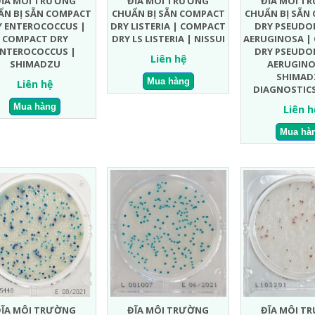
ĐĨA MÔI TRƯỜNG
ĐĨA MÔI TRƯỜNG
ĐĨA MÔI T
ẨN BỊ SẴN COMPACT
CHUẨN BỊ SẴN COMPACT
CHUẨN BỊ SẴN
Y ENTEROCOCCUS |
DRY LISTERIA | COMPACT
DRY PSEUD
COMPACT DRY
DRY LS LISTERIA | NISSUI
AERUGINOSA |
ENTEROCOCCUS |
DRY PSEUD
Liên hệ
SHIMADZU
AERUGINO
SHIMAD
Liên hệ
DIAGNOSTICS
Liên h
ĐĨA MÔI TRƯỜNG
ĐĨA MÔI TRƯỜNG
ĐĨA MÔI T