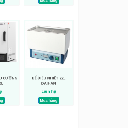
ƯU CƯỠNG
BỂ ĐIỀU NHIỆT 22L
0L
DAIHAN
ệ
Liên hệ