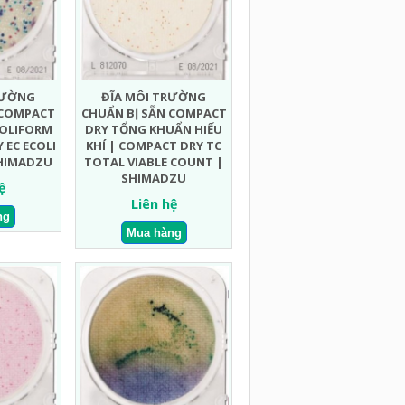
RƯỜNG
ĐĨA MÔI TRƯỜNG
 COMPACT
CHUẨN BỊ SẴN COMPACT
COLIFORM
DRY TỔNG KHUẨN HIẾU
 EC ECOLI
KHÍ | COMPACT DRY TC
SHIMADZU
TOTAL VIABLE COUNT |
SHIMADZU
ệ
Liên hệ