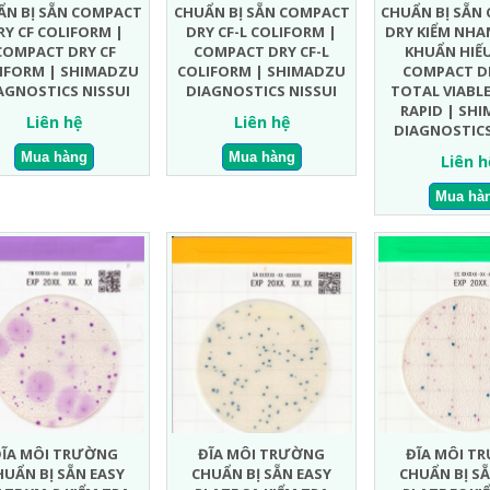
ẨN BỊ SẴN COMPACT
CHUẨN BỊ SẴN COMPACT
CHUẨN BỊ SẴN
RY CF COLIFORM |
DRY CF-L COLIFORM |
DRY KIỂM NH
COMPACT DRY CF
COMPACT DRY CF-L
KHUẨN HIẾU
IFORM | SHIMADZU
COLIFORM | SHIMADZU
COMPACT D
AGNOSTICS NISSUI
DIAGNOSTICS NISSUI
TOTAL VIABL
RAPID | SH
Liên hệ
Liên hệ
DIAGNOSTICS
Liên h
ĐĨA MÔI TRƯỜNG
ĐĨA MÔI TRƯỜNG
ĐĨA MÔI T
HUẨN BỊ SẴN EASY
CHUẨN BỊ SẴN EASY
CHUẨN BỊ SẴ