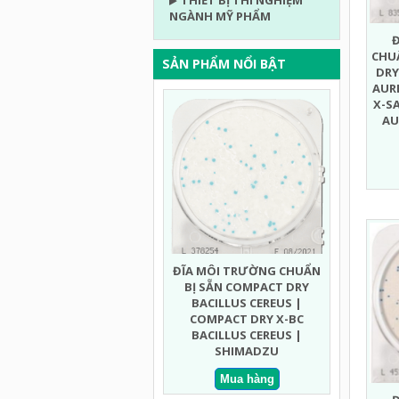
THIẾT BỊ THÍ NGHIỆM
NGÀNH MỸ PHẨM
CHU
SẢN PHẨM NỔI BẬT
DRY
AUR
X-S
AU
ĐĨA MÔI TRƯỜNG CHUẨN
ĐĨA MÔI
BỊ SẴN COMPACT DRY MEN
BỊ SẴN C
MỐC NHANH | COMPACT
ECOLI
DRY YMR YEAST AND MOLD
COMPACT
RAPID | SHIMADZU
COLIFOR