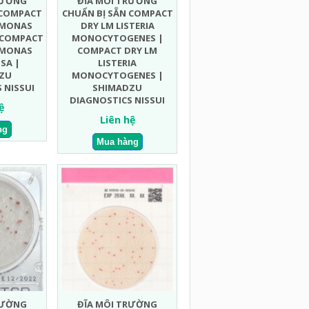
RƯỜNG
ĐĨA MÔI TRƯỜNG
 COMPACT
CHUẨN BỊ SẴN COMPACT
OMONAS
DRY LM LISTERIA
 COMPACT
MONOCYTOGENES |
OMONAS
COMPACT DRY LM
SA |
LISTERIA
ZU
MONOCYTOGENES |
 NISSUI
SHIMADZU
DIAGNOSTICS NISSUI
ệ
Liên hệ
RƯỜNG
ĐĨA MÔI TRƯỜNG