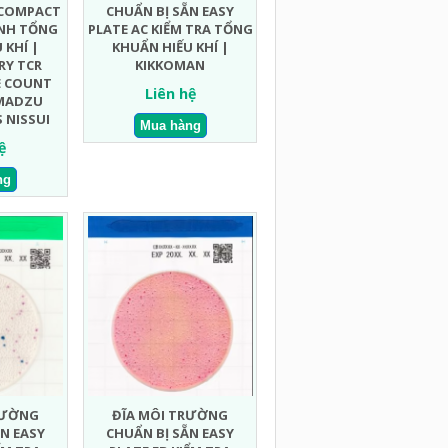
 COMPACT
CHUẨN BỊ SẴN EASY
ANH TỔNG
PLATE AC KIỂM TRA TỔNG
 KHÍ |
KHUẨN HIẾU KHÍ |
RY TCR
KIKKOMAN
E COUNT
Liên hệ
IMADZU
 NISSUI
ệ
RƯỜNG
ĐĨA MÔI TRƯỜNG
N EASY
CHUẨN BỊ SẴN EASY