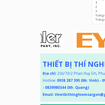
1
2
3
Trang 
Trang 
THIẾT BỊ THÍ NG
Địa chỉ:
256/70/2 Phan Huy Ích, Ph
Hotline:
0938 387 395
(Mr. Vinh) - 
-
0839980344 (Mr. Quang)
Email:
thietbithinghiemsaigon@