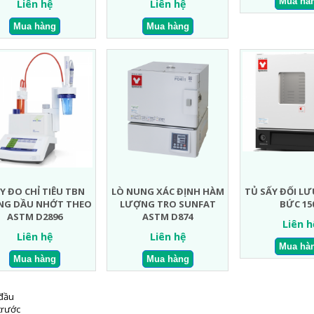
Liên hệ
Liên hệ
Y ĐO CHỈ TIÊU TBN
LÒ NUNG XÁC ĐỊNH HÀM
TỦ SẤY ĐỐI L
NG DẦU NHỚT THEO
LƯỢNG TRO SUNFAT
BỨC 15
ASTM D2896
ASTM D874
Liên h
Liên hệ
Liên hệ
đầu
trước