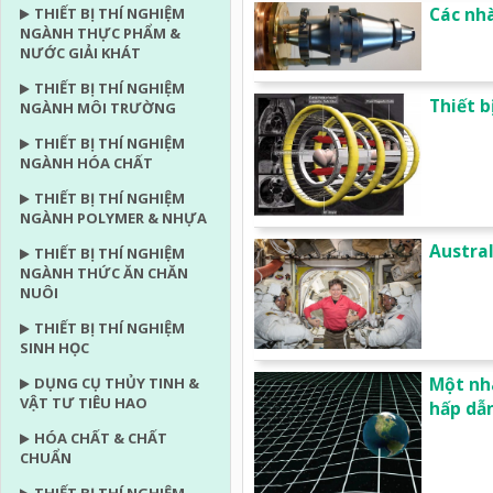
Các nhà
THIẾT BỊ THÍ NGHIỆM
NGÀNH THỰC PHẨM &
NƯỚC GIẢI KHÁT
THIẾT BỊ THÍ NGHIỆM
Thiết b
NGÀNH MÔI TRƯỜNG
THIẾT BỊ THÍ NGHIỆM
NGÀNH HÓA CHẤT
THIẾT BỊ THÍ NGHIỆM
NGÀNH POLYMER & NHỰA
Austra
THIẾT BỊ THÍ NGHIỆM
NGÀNH THỨC ĂN CHĂN
NUÔI
THIẾT BỊ THÍ NGHIỆM
SINH HỌC
Một nh
DỤNG CỤ THỦY TINH &
VẬT TƯ TIÊU HAO
hấp dẫ
HÓA CHẤT & CHẤT
CHUẨN