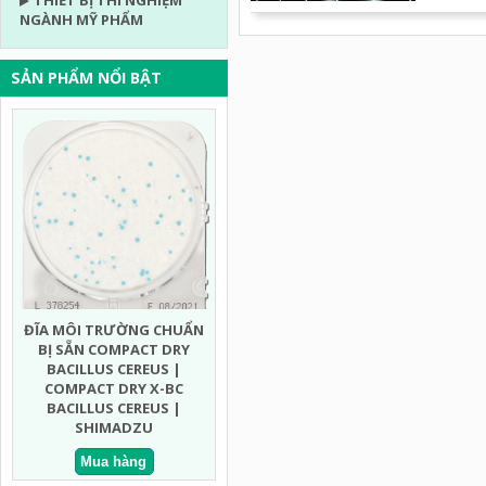
THIẾT BỊ THÍ NGHIỆM
NGÀNH MỸ PHẨM
SẢN PHẨM NỔI BẬT
ĐĨA MÔI TRƯỜNG CHUẨN
ĐĨA MÔI TRƯỜNG CHUẨN
ĐĨA MÔ
BỊ SẴN COMPACT DRY
BỊ SẴN COMPACT DRY MEN
BỊ SẴN
BACILLUS CEREUS |
MỐC NHANH | COMPACT
ECO
COMPACT DRY X-BC
DRY YMR YEAST AND MOLD
COMPA
BACILLUS CEREUS |
RAPID | SHIMADZU
COLIF
SHIMADZU