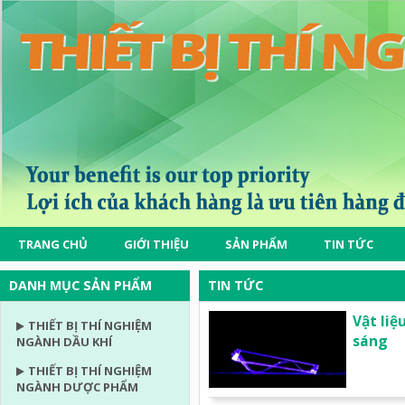
TRANG CHỦ
GIỚI THIỆU
SẢN PHẨM
TIN TỨC
DANH MỤC SẢN PHẨM
TIN TỨC
Vật liệ
THIẾT BỊ THÍ NGHIỆM
sáng
NGÀNH DẦU KHÍ
THIẾT BỊ THÍ NGHIỆM
NGÀNH DƯỢC PHẨM