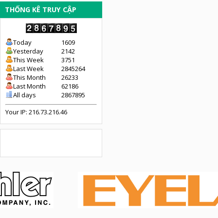
THỐNG KÊ TRUY CẬP
Today
1609
Yesterday
2142
This Week
3751
Last Week
2845264
This Month
26233
Last Month
62186
All days
2867895
Your IP: 216.73.216.46