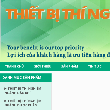
TRANG CHỦ
GIỚI THIỆU
SẢN PHẨM
TIN TỨC
DANH MỤC SẢN PHẨM
THIẾT BỊ THÍ NGHIỆM
NGÀNH DẦU KHÍ
THIẾT BỊ THÍ NGHIỆM
NGÀNH DƯỢC PHẨM