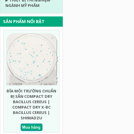
THIẾT BỊ THÍ NGHIỆM
NGÀNH MỸ PHẨM
SẢN PHẨM NỔI BẬT
ĐĨA MÔI TRƯỜNG CHUẨN
ĐĨA MÔI TRƯỜNG CHUẨN
ĐĨA MÔ
BỊ SẴN COMPACT DRY
BỊ SẴN COMPACT DRY MEN
BỊ SẴN
BACILLUS CEREUS |
MỐC NHANH | COMPACT
ECO
COMPACT DRY X-BC
DRY YMR YEAST AND MOLD
COMPA
BACILLUS CEREUS |
RAPID | SHIMADZU
COLIF
SHIMADZU