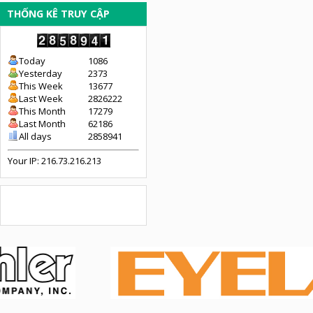
THỐNG KÊ TRUY CẬP
Today
1086
Yesterday
2373
This Week
13677
Last Week
2826222
This Month
17279
Last Month
62186
All days
2858941
Your IP: 216.73.216.213