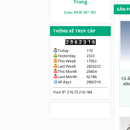
Trung
SẢN 
Zalo: 0938 387 395
THỐNG KÊ TRUY CẬP
Today
170
Yesterday
2323
This Week
17052
Last Week
2826222
This Month
20654
Last Month
62186
TỦ Ấ
All days
2862316
KÍN
Your IP: 216.73.216.184