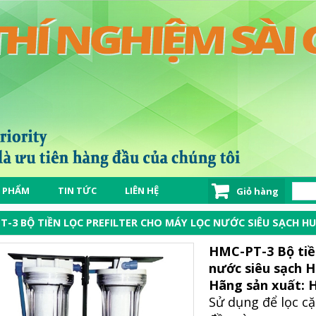
 PHẨM
TIN TỨC
LIÊN HỆ
Giỏ hàng
T-3 BỘ TIỀN LỌC PREFILTER CHO MÁY LỌC NƯỚC SIÊU SẠCH 
HMC-PT-3 Bộ tiền
nước siêu sạch
Hãng sản xuất:
Sử dụng để lọc cặ