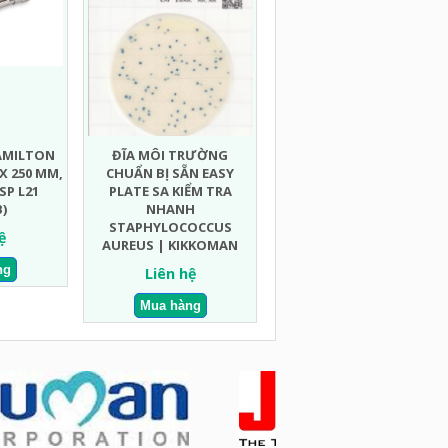
HAMILTON
ĐĨA MÔI TRƯỜNG
 X 250 MM,
CHUẨN BỊ SẴN EASY
USP L21
PLATE SA KIỂM TRA
)
NHANH
STAPHYLOCOCCUS
ệ
AUREUS | KIKKOMAN
Liên hệ