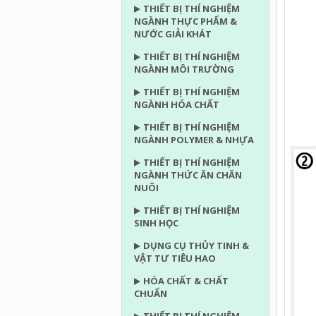
THIẾT BỊ THÍ NGHIỆM
NGÀNH THỰC PHẨM &
NƯỚC GIẢI KHÁT
THIẾT BỊ THÍ NGHIỆM
NGÀNH MÔI TRƯỜNG
THIẾT BỊ THÍ NGHIỆM
NGÀNH HÓA CHẤT
THIẾT BỊ THÍ NGHIỆM
NGÀNH POLYMER & NHỰA
THIẾT BỊ THÍ NGHIỆM
NGÀNH THỨC ĂN CHĂN
NUÔI
THIẾT BỊ THÍ NGHIỆM
SINH HỌC
DỤNG CỤ THỦY TINH &
VẬT TƯ TIÊU HAO
HÓA CHẤT & CHẤT
CHUẨN