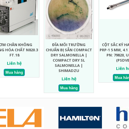
ƠM CHÂN KHÔNG
ĐĨA MÔI TRƯỜNG
CỘT SẮC KÝ 
G HÓA CHẤT N820.3
CHUẨN BỊ SẴN COMPACT
PRP-1 5 ΜM, 4.1
FT.18
DRY SALMONELLA |
PN: 79820, 
COMPACT DRY SL
(PSDVB
Liên hệ
SALMONELLA |
Liên h
SHIMADZU
Liên hệ