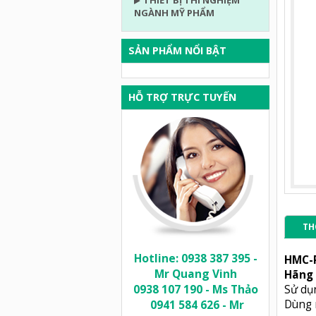
THIẾT BỊ THÍ NGHIỆM
NGÀNH MỸ PHẨM
SẢN PHẨM NỔI BẬT
HỖ TRỢ TRỰC TUYẾN
TH
Hotline: 0938 387 395 -
HMC-P
Mr Quang Vinh
Hãng 
0938 107 190 - Ms Thảo
Sử dụn
0941 584 626 - Mr
Dùng 