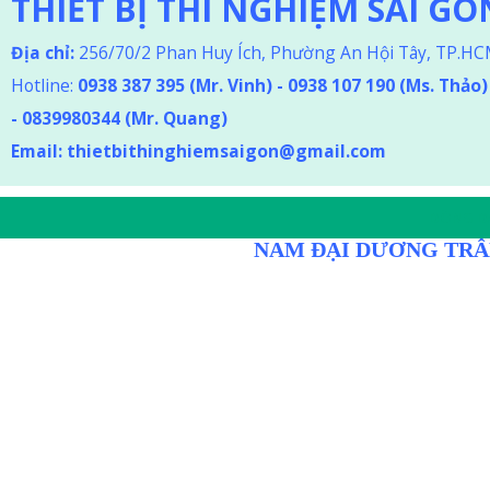
THIẾT BỊ THÍ NGHIỆM SÀI GÒ
Địa chỉ:
256/70/2 Phan Huy Ích, Phường An Hội Tây, TP.H
Hotline:
0938 387 395
(Mr. Vinh) - 0938 107 190 (Ms. Thảo
)
-
0839980344 (Mr. Quang)
Email:
thietbithinghiemsaigon@gmail.com
DÒNG D
NAM ĐẠI DƯƠNG TRÂ