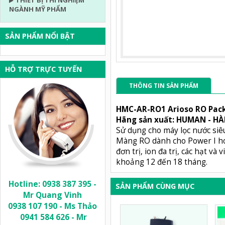
THIẾT BỊ THÍ NGHIỆM
NGÀNH MỸ PHẨM
SẢN PHẨM NỔI BẬT
HỖ TRỢ TRỰC TUYẾN
THÔNG TIN SẢN PHẨM
HMC-AR-RO1 Arioso RO Pack
Hãng sản xuất: HUMAN - H
Sử dụng cho máy lọc nước siê
Màng RO dành cho Power I ho
đơn trị, ion đa trị, các hạt và 
khoảng 12 đến 18 tháng.
Hotline: 0938 387 395 -
SẢN PHẨM CÙNG MỤC
Mr Quang Vinh
0938 107 190 - Ms Thảo
0941 584 626 - Mr