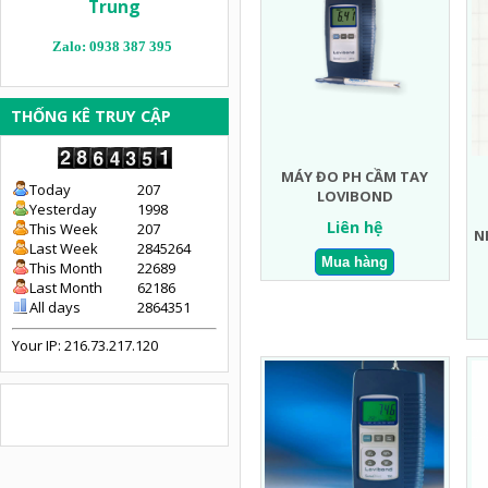
Trung
Zalo: 0938 387 395
THỐNG KÊ TRUY CẬP
MÁY ĐO PH CẦM TAY
Today
207
LOVIBOND
Yesterday
1998
Liên hệ
This Week
207
N
Last Week
2845264
This Month
22689
Last Month
62186
All days
2864351
Your IP: 216.73.217.120