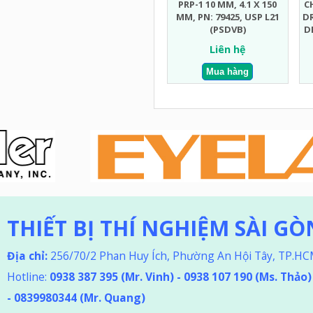
PRP-1 10 ΜM, 4.1 X 150
C
MM, PN: 79425, USP L21
D
(PSDVB)
D
Liên hệ
THIẾT BỊ THÍ NGHIỆM SÀI GÒ
Địa chỉ:
256/70/2 Phan Huy Ích, Phường An Hội Tây, TP.H
Hotline:
0938 387 395
(Mr. Vinh) - 0938 107 190 (Ms. Thảo
)
-
0839980344 (Mr. Quang)