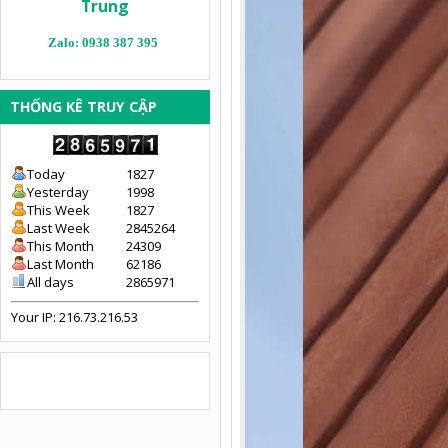
Trung
Zalo: 0938 387 395
THỐNG KÊ TRUY CẬP
Today
1827
Yesterday
1998
This Week
1827
Last Week
2845264
This Month
24309
Last Month
62186
All days
2865971
Your IP: 216.73.216.53