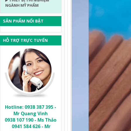
THIẾT BỊ THÍ NGHIỆM
NGÀNH MỸ PHẨM
SẢN PHẨM NỔI BẬT
HỖ TRỢ TRỰC TUYẾN
Hotline: 0938 387 395 -
Mr Quang Vinh
0938 107 190 - Ms Thảo
0941 584 626 - Mr