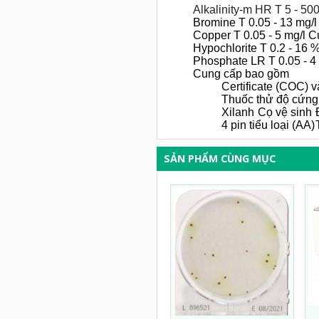
Alkalinity-m HR T 5 - 5
Bromine T 0.05 - 13 mg/
Copper T 0.05 - 5 mg/l 
Hypochlorite T 0.2 - 16
Phosphate LR T 0.05 - 4
Cung cấp bao gồm
Certificate (COC) 
Thuốc thử độ cứng
Xilanh
Cọ vệ sinh
4 pin tiểu loại (AA)
SẢN PHẨM CÙNG MỤC