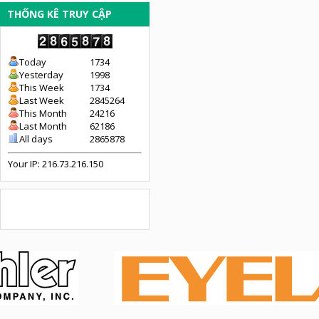
THỐNG KÊ TRUY CẬP
Today
1734
Yesterday
1998
This Week
1734
Last Week
2845264
This Month
24216
Last Month
62186
All days
2865878
Your IP: 216.73.216.150