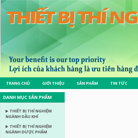
TRANG CHỦ
GIỚI THIỆU
SẢN PHẨM
TIN TỨC
DANH MỤC SẢN PHẨM
THIẾT BỊ THÍ NGHIỆM
NGÀNH DẦU KHÍ
THIẾT BỊ THÍ NGHIỆM
NGÀNH DƯỢC PHẨM