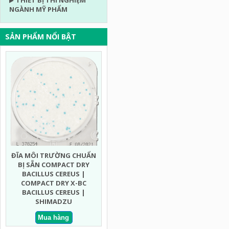
THIẾT BỊ THÍ NGHIỆM
NGÀNH MỸ PHẨM
SẢN PHẨM NỔI BẬT
ĐĨA MÔI TRƯỜNG CHUẨN
ĐĨA MÔI TRƯỜNG CHUẨN
ĐĨA MÔ
BỊ SẴN COMPACT DRY
BỊ SẴN COMPACT DRY MEN
BỊ SẴN
BACILLUS CEREUS |
MỐC NHANH | COMPACT
ECO
COMPACT DRY X-BC
DRY YMR YEAST AND MOLD
COMPA
BACILLUS CEREUS |
RAPID | SHIMADZU
COLIF
SHIMADZU