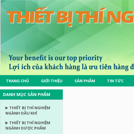
TRANG CHỦ
GIỚI THIỆU
SẢN PHẨM
TIN TỨC
DANH MỤC SẢN PHẨM
THIẾT BỊ THÍ NGHIỆM
NGÀNH DẦU KHÍ
THIẾT BỊ THÍ NGHIỆM
NGÀNH DƯỢC PHẨM