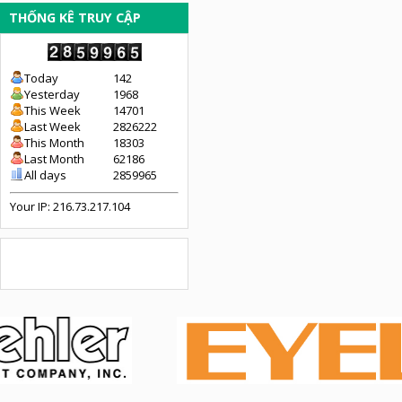
THỐNG KÊ TRUY CẬP
Today
142
Yesterday
1968
This Week
14701
Last Week
2826222
This Month
18303
Last Month
62186
All days
2859965
Your IP: 216.73.217.104