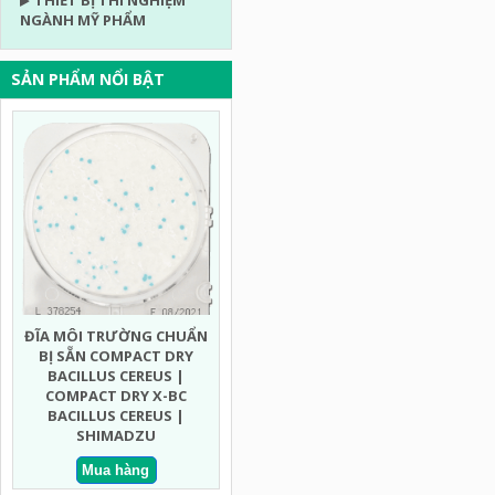
THIẾT BỊ THÍ NGHIỆM
NGÀNH MỸ PHẨM
SẢN PHẨM NỔI BẬT
ĐĨA MÔI TRƯỜNG CHUẨN
ĐĨA MÔI TRƯỜNG CHUẨN
ĐĨA MÔ
BỊ SẴN COMPACT DRY
BỊ SẴN COMPACT DRY MEN
BỊ SẴN
BACILLUS CEREUS |
MỐC NHANH | COMPACT
ECO
COMPACT DRY X-BC
DRY YMR YEAST AND MOLD
COMPA
BACILLUS CEREUS |
RAPID | SHIMADZU
COLIF
SHIMADZU