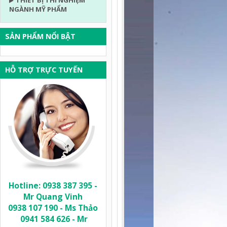
THIẾT BỊ THÍ NGHIỆM
NGÀNH MỸ PHẨM
SẢN PHẨM NỔI BẬT
HỖ TRỢ TRỰC TUYẾN
Hotline: 0938 387 395 -
Mr Quang Vinh
0938 107 190 - Ms Thảo
0941 584 626 - Mr