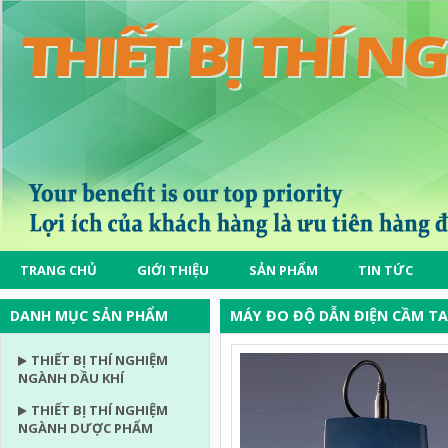
TRANG CHỦ
GIỚI THIỆU
SẢN PHẨM
TIN TỨC
DANH MỤC SẢN PHẨM
MÁY ĐO ĐỘ DẪN ĐIỆN CẦM TA
THIẾT BỊ THÍ NGHIỆM
NGÀNH DẦU KHÍ
THIẾT BỊ THÍ NGHIỆM
NGÀNH DƯỢC PHẨM