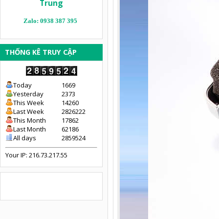
Trung
Zalo: 0938 387 395
THỐNG KÊ TRUY CẬP
Today
1669
Yesterday
2373
This Week
14260
Last Week
2826222
This Month
17862
Last Month
62186
All days
2859524
Your IP: 216.73.217.55