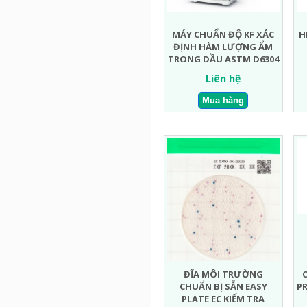
MÁY CHUẨN ĐỘ KF XÁC
H
ĐỊNH HÀM LƯỢNG ẨM
TRONG DẦU ASTM D6304
Liên hệ
ĐĨA MÔI TRƯỜNG
CHUẨN BỊ SẴN EASY
PR
PLATE EC KIỂM TRA