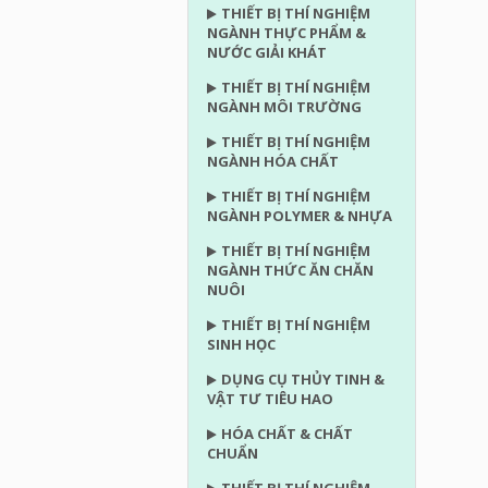
THIẾT BỊ THÍ NGHIỆM
NGÀNH THỰC PHẨM &
NƯỚC GIẢI KHÁT
THIẾT BỊ THÍ NGHIỆM
NGÀNH MÔI TRƯỜNG
THIẾT BỊ THÍ NGHIỆM
NGÀNH HÓA CHẤT
THIẾT BỊ THÍ NGHIỆM
NGÀNH POLYMER & NHỰA
THIẾT BỊ THÍ NGHIỆM
NGÀNH THỨC ĂN CHĂN
NUÔI
THIẾT BỊ THÍ NGHIỆM
SINH HỌC
DỤNG CỤ THỦY TINH &
VẬT TƯ TIÊU HAO
HÓA CHẤT & CHẤT
CHUẨN