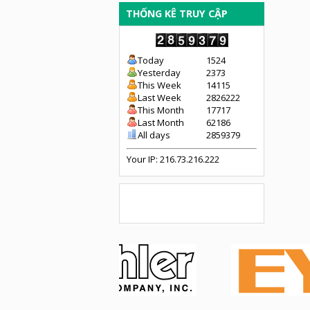
THỐNG KÊ TRUY CẬP
Today
1524
Yesterday
2373
This Week
14115
Last Week
2826222
This Month
17717
Last Month
62186
All days
2859379
Your IP: 216.73.216.222