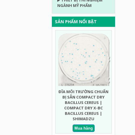
THIẾT BỊ THÍ NGHIỆM
NGÀNH MỸ PHẨM
SẢN PHẨM NỔI BẬT
ĐĨA MÔI TRƯỜNG CHUẨN
ĐĨA MÔI
BỊ SẴN COMPACT DRY
BỊ SẴN C
BACILLUS CEREUS |
MỐC NHA
COMPACT DRY X-BC
DRY YMR 
BACILLUS CEREUS |
RAPID
SHIMADZU