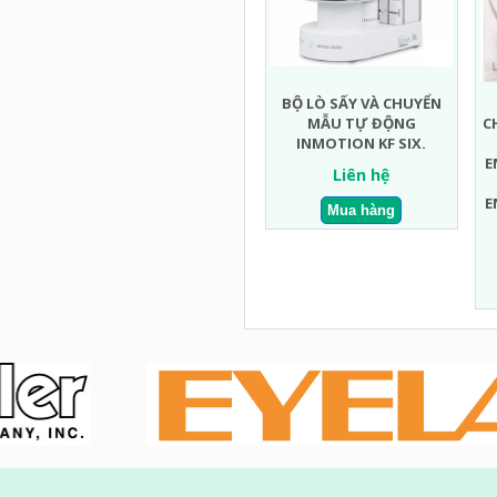
BỘ LÒ SẤY VÀ CHUYỂN
MẪU TỰ ĐỘNG
C
INMOTION KF SIX.
E
Liên hệ
E