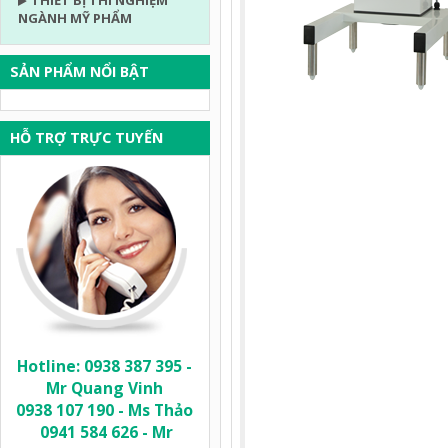
THIẾT BỊ THÍ NGHIỆM
NGÀNH MỸ PHẨM
SẢN PHẨM NỔI BẬT
HỖ TRỢ TRỰC TUYẾN
Hotline: 0938 387 395 -
Mr Quang Vinh
0938 107 190 - Ms Thảo
0941 584 626 - Mr