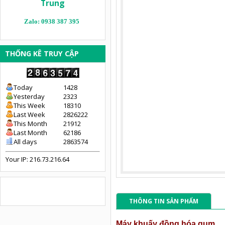
Trung
Zalo: 0938 387 395
THỐNG KÊ TRUY CẬP
Today
1428
Yesterday
2323
This Week
18310
Last Week
2826222
This Month
21912
Last Month
62186
All days
2863574
Your IP: 216.73.216.64
THÔNG TIN SẢN PHẨM
Máy khuấy đồng hóa gum