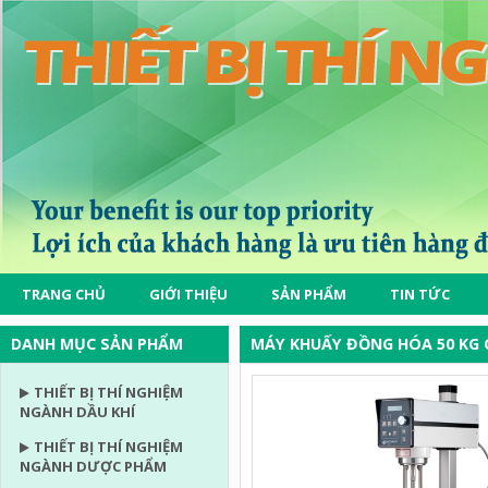
TRANG CHỦ
GIỚI THIỆU
SẢN PHẨM
TIN TỨC
DANH MỤC SẢN PHẨM
MÁY KHUẤY ĐỒNG HÓA 50 KG 
THIẾT BỊ THÍ NGHIỆM
NGÀNH DẦU KHÍ
THIẾT BỊ THÍ NGHIỆM
NGÀNH DƯỢC PHẨM