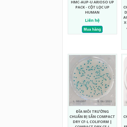
HMC-AUP-U ARIOSO UP
PACK - CỘT LỌC UP
C
HUMAN
D
A
Liên hệ
X
ĐĨA MÔI TRƯỜNG
CHUẨN BỊ SẴN COMPACT
C
DRY CF-L COLIFORM |
COMPACT DRY CF-L
E