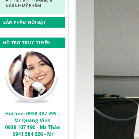
THIẾT BỊ THÍ NGHIỆM
NGÀNH MỸ PHẨM
SẢN PHẨM NỔI BẬT
HỖ TRỢ TRỰC TUYẾN
Hotline: 0938 387 395 -
Mr Quang Vinh
0938 107 190 - Ms Thảo
0941 584 626 - Mr