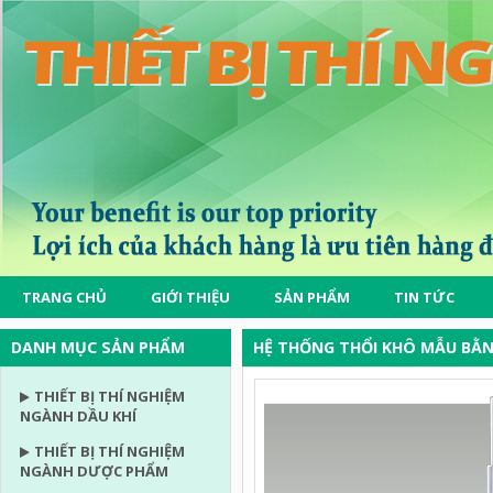
TRANG CHỦ
GIỚI THIỆU
SẢN PHẨM
TIN TỨC
DANH MỤC SẢN PHẨM
HỆ THỐNG THỔI KHÔ MẪU BẰN
THIẾT BỊ THÍ NGHIỆM
NGÀNH DẦU KHÍ
THIẾT BỊ THÍ NGHIỆM
NGÀNH DƯỢC PHẨM