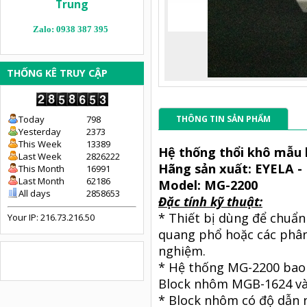
Trung
Zalo: 0938 387 395
THỐNG KÊ TRUY CẬP
Today
798
THÔNG TIN SẢN PHẨM
Yesterday
2373
This Week
13389
Hệ thống thổi khô mẫu 
Last Week
2826222
Hãng sản xuất: EYELA 
This Month
16991
Last Month
62186
Model: MG-2200
All days
2858653
Đặc tính kỹ thuật:
* Thiết bị dùng để chuẩn
Your IP: 216.73.216.50
quang phổ hoặc các phân
nghiệm.
* Hệ thống MG-2200 bao
Block nhôm MGB-1624 và 
* Block nhôm có độ dẫn n