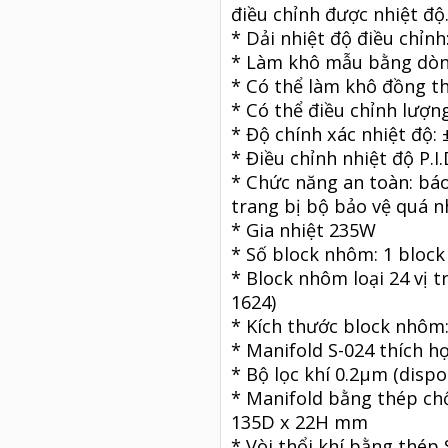
điều chỉnh được nhiệt độ
* Dải nhiệt độ điều chỉnh
* Làm khô mẫu bằng dòng
* Có thể làm khô đồng th
* Có thể điều chỉnh lượng
* Độ chính xác nhiệt độ: 
* Điều chỉnh nhiệt độ P.
* Chức năng an toàn: báo
trang bị bộ bảo vệ quá nh
* Gia nhiệt 235W
* Số block nhôm: 1 block
* Block nhôm loại 24 vị 
1624)
* Kích thước block nhôm
* Manifold S-024 thích 
* Bộ lọc khí 0.2µm (dispo
* Manifold bằng thép ch
135D x 22H mm
* Vòi thổi khí bằng thé