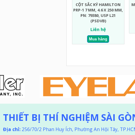
CỘT SẮC KÝ HAMILTON
M
PRP-1 7 ΜM, 4.6 X 250 MM,
PN: 79380, USP L21
(PSDVB)
Liên hệ
THIẾT BỊ THÍ NGHIỆM SÀI GÒ
Địa chỉ:
256/70/2 Phan Huy Ích, Phường An Hội Tây, TP.H