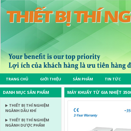
TRANG CHỦ
GIỚI THIỆU
SẢN PHẨM
TIN TỨC
DANH MỤC SẢN PHẨM
MÁY KHUẤY TỪ GIA NHIỆT 350O
THIẾT BỊ THÍ NGHIỆM
NGÀNH DẦU KHÍ
THIẾT BỊ THÍ NGHIỆM
NGÀNH DƯỢC PHẨM