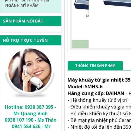
THIẾT BỊ THÍ NGHIỆM
NGÀNH MỸ PHẨM
SẢN PHẨM NỔI BẬT
HỖ TRỢ TRỰC TUYẾN
THÔNG TIN SẢN PHẨM
Máy khuấy từ gia nhiệt 350o
Model: SMHS-6
Hãng cung cấp: DAIHAN -
- Hệ thống khuấy từ 6 vị trí
- Điều khiển khuấy và gia nh
Hotline: 0938 387 395 -
- Bộ điều khiển kỹ thuật số 
Mr Quang Vinh
0938 107 190 - Ms Thảo
- Bề mặt gia nhiệt phủ Ceram
0941 584 626 - Mr
- Nhiệt độ tối đa lên đến 35