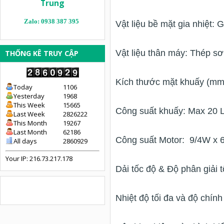
Trung
Zalo: 0938 387 395
Vật liệu bề mặt gia nhiệt:
Vật liệu thân máy: Thép sơ
THỐNG KÊ TRUY CẬP
Kích thước mặt khuấy (mm
Today
1106
Yesterday
1968
This Week
15665
Công suất khuấy: Max 20 L
Last Week
2826222
This Month
19267
Last Month
62186
Công suất Motor: 9/4W x 
All days
2860929
Your IP: 216.73.217.178
Dải tốc độ & Độ phân giải 
Nhiệt độ tối đa và độ chí