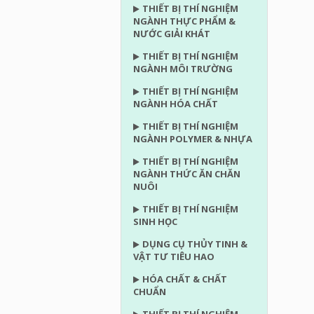
THIẾT BỊ THÍ NGHIỆM
NGÀNH THỰC PHẨM &
NƯỚC GIẢI KHÁT
THIẾT BỊ THÍ NGHIỆM
NGÀNH MÔI TRƯỜNG
THIẾT BỊ THÍ NGHIỆM
NGÀNH HÓA CHẤT
THIẾT BỊ THÍ NGHIỆM
NGÀNH POLYMER & NHỰA
THIẾT BỊ THÍ NGHIỆM
NGÀNH THỨC ĂN CHĂN
NUÔI
THIẾT BỊ THÍ NGHIỆM
SINH HỌC
DỤNG CỤ THỦY TINH &
VẬT TƯ TIÊU HAO
HÓA CHẤT & CHẤT
CHUẨN