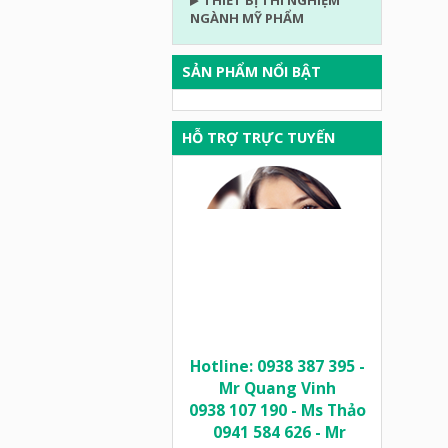
THIẾT BỊ THÍ NGHIỆM
NGÀNH MỸ PHẨM
SẢN PHẨM NỔI BẬT
HỖ TRỢ TRỰC TUYẾN
Hotline: 0938 387 395 -
Mr Quang Vinh
0938 107 190 - Ms Thảo
0941 584 626 - Mr