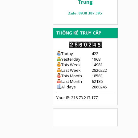
Trung
Zalo: 0938 387 395
THỐNG KÊ TRUY CẬP
Today
422
Yesterday
1968
This Week
14981
Last Week
2826222
This Month
18583
Last Month
62186
All days
2860245
Your IP: 216.73.217.177