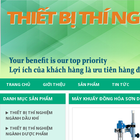
TRANG CHỦ
GIỚI THIỆU
SẢN PHẨM
TIN TỨC
DANH MỤC SẢN PHẨM
MÁY KHUẤY ĐỒNG HÓA SƠN DÙ
THIẾT BỊ THÍ NGHIỆM
NGÀNH DẦU KHÍ
THIẾT BỊ THÍ NGHIỆM
NGÀNH DƯỢC PHẨM