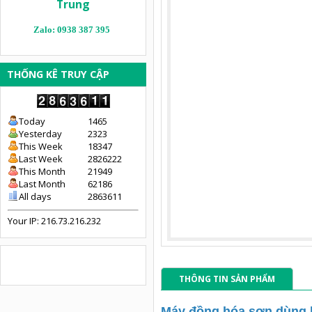
Trung
Zalo: 0938 387 395
THỐNG KÊ TRUY CẬP
Today
1465
Yesterday
2323
This Week
18347
Last Week
2826222
This Month
21949
Last Month
62186
All days
2863611
Your IP: 216.73.216.232
THÔNG TIN SẢN PHẨM
Máy đồng hóa sơn dùng 