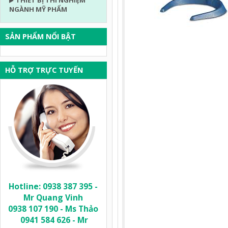
THIẾT BỊ THÍ NGHIỆM
NGÀNH MỸ PHẨM
SẢN PHẨM NỔI BẬT
HỖ TRỢ TRỰC TUYẾN
Hotline: 0938 387 395 -
Mr Quang Vinh
0938 107 190 - Ms Thảo
0941 584 626 - Mr