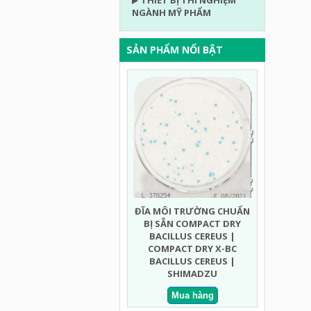
THIẾT BỊ THÍ NGHIỆM
NGÀNH MỸ PHẨM
SẢN PHẨM NỔI BẬT
ĐĨA MÔI TRƯỜNG CHUẨN
ĐĨA MÔI
BỊ SẴN COMPACT DRY
BỊ SẴN C
BACILLUS CEREUS |
MỐC NHA
COMPACT DRY X-BC
DRY YMR 
BACILLUS CEREUS |
RAPID
SHIMADZU