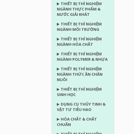
THIẾT BỊ THÍ NGHIỆM
NGÀNH THỰC PHẨM &
NƯỚC GIẢI KHÁT
THIẾT BỊ THÍ NGHIỆM
NGÀNH MÔI TRƯỜNG
THIẾT BỊ THÍ NGHIỆM
NGÀNH HÓA CHẤT
THIẾT BỊ THÍ NGHIỆM
NGÀNH POLYMER & NHỰA
THIẾT BỊ THÍ NGHIỆM
NGÀNH THỨC ĂN CHĂN
NUÔI
THIẾT BỊ THÍ NGHIỆM
SINH HỌC
DỤNG CỤ THỦY TINH &
VẬT TƯ TIÊU HAO
HÓA CHẤT & CHẤT
CHUẨN