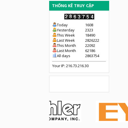
THỐNG KÊ TRUY CẬP
Today
1608
Yesterday
2323
This Week
18490
Last Week
2826222
This Month
22092
Last Month
62186
All days
2863754
Your IP: 216.73.216.30