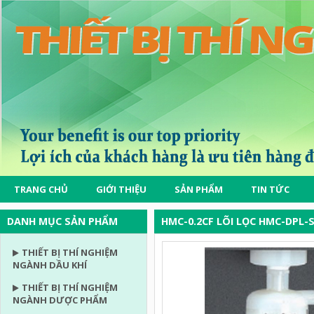
TRANG CHỦ
GIỚI THIỆU
SẢN PHẨM
TIN TỨC
DANH MỤC SẢN PHẨM
HMC-0.2CF LÕI LỌC HMC-DPL-
THIẾT BỊ THÍ NGHIỆM
NGÀNH DẦU KHÍ
THIẾT BỊ THÍ NGHIỆM
NGÀNH DƯỢC PHẨM