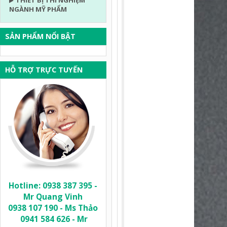
THIẾT BỊ THÍ NGHIỆM
NGÀNH MỸ PHẨM
SẢN PHẨM NỔI BẬT
HỖ TRỢ TRỰC TUYẾN
Hotline: 0938 387 395 -
Mr Quang Vinh
0938 107 190 - Ms Thảo
0941 584 626 - Mr