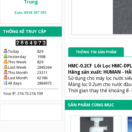
Trung
Zalo: 0938 387 395
THỐNG KÊ TRUY CẬP
Today
829
THÔNG TIN SẢN PHẨM
Yesterday
1998
This Week
829
HMC-0.2CF Lõi Lọc HMC-DP
Last Week
2845264
Hãng sản xuất: HUMAN - H
This Month
23311
Sử dụng cho máy lọc nước siê
Last Month
62186
All days
2864973
Màng lọc 0.2um cho nước đầu 
Thời gian thay thế khoảng 8 -
Your IP: 216.73.216.109
SẢN PHẨM CÙNG MỤC