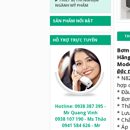
THIẾT BỊ THÍ NGHIỆM
NGÀNH MỸ PHẨM
SẢN PHẨM NỔI BẬT
TH
HỖ TRỢ TRỰC TUYẾN
Bơm 
Hãng
Mode
Đặc t
* N8
hợp 
* Đầ
* Bơ
* Thâ
Hotline: 0938 387 395 -
Mr Quang Vinh
* Lưu
0938 107 190 - Ms Thảo
* Ch
0941 584 626 - Mr
* Áp