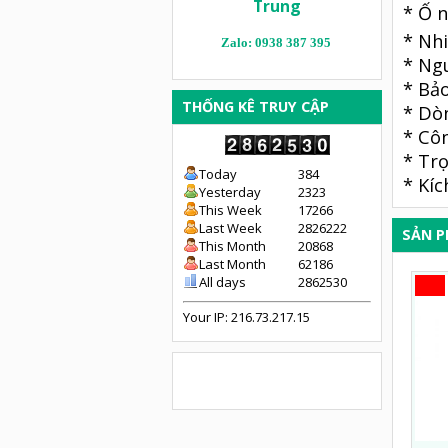
Trung
* Ố n
* Nhi
Zalo: 0938 387 395
* Ngu
* Bảo
THỐNG KÊ TRUY CẬP
* Dòn
* Cô
* Trọ
Today
384
* Kíc
Yesterday
2323
This Week
17266
Last Week
2826222
SẢN 
This Month
20868
Last Month
62186
All days
2862530
Your IP: 216.73.217.15