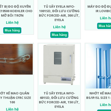
ẾT BỊ ĐO ĐỘ XUYÊN
TỦ SẤY EYELA WFO-
MÁY ĐO ĐỘ ĐỤ
K19500 KOEHLER CHO
1001SD, ĐỐI LƯU CƯỠNG
IR LOVI
MỠ BÔI TRƠN
BỨC FORCED-AIR, 300 LÍT,
Liên h
EYELA
Liên hệ
Liên hệ
ỚT KẾ MAO QUẢN
TỦ SẤY EYELA WFO-
NHỚT KẾ MA
Y THUẬN CFRC SIZE
601SD, ĐỐI LƯU CƯỠNG
BS/IP/SL SIZE 1 
100
BỨC FORCED-AIR, 150 LÍT,
Liên h
EYELA
Liên hệ