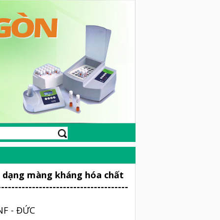
 dạng màng kháng hóa chất
--------------------------------------
NF - ĐỨC