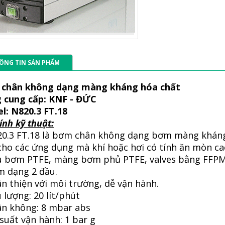
ÔNG TIN SẢN PHẨM
chân không dạng màng kháng hóa chất
 cung cấp: KNF - ĐỨC
l: N820.3 FT.18
ính kỹ thuật:
20.3 FT.18 là bơm chân không dạng bơm màng kháng
cho các ứng dụng mà khí hoặc hơi có tính ăn mòn ca
u bơm PTFE, màng bơm phủ PTFE, valves bằng FFPM
m dạng 2 đầu.
n thiện với môi trường, dễ vận hành.
 lượng:
20 lít/phút
ân không:
8 mbar abs
 suất vận hành:
1 bar g