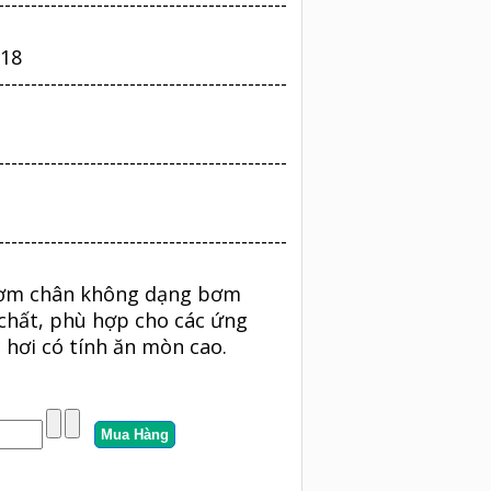
--------------------------------------------
.18
--------------------------------------------
--------------------------------------------
--------------------------------------------
 bơm chân không dạng bơm
hất, phù hợp cho các ứng
 hơi có tính ăn mòn cao.