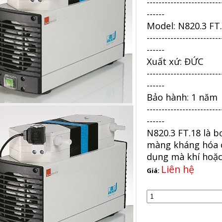
-------------------------
------
Model: N820.3 FT
-------------------------
------
Xuất xứ: ĐỨC
-------------------------
------
Bảo hành: 1 năm
-------------------------
------
N820.3 FT.18 là
màng kháng hóa c
dụng mà khí hoặc
Liên hệ
Giá: