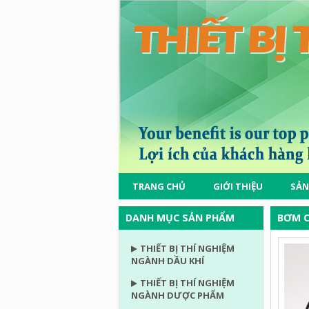
TRANG CHỦ
GIỚI THIỆU
SẢN
DANH MỤC SẢN PHẨM
BƠM C
THIẾT BỊ THÍ NGHIỆM
NGÀNH DẦU KHÍ
THIẾT BỊ THÍ NGHIỆM
NGÀNH DƯỢC PHẨM