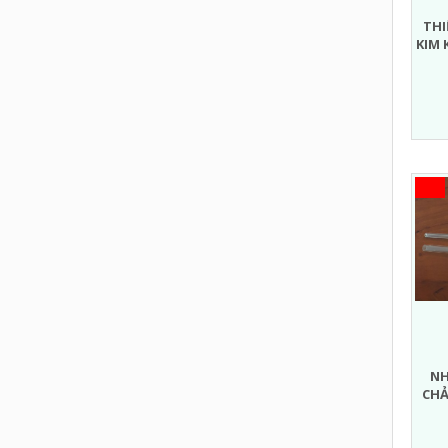
THI
KIM 
NH
CHẢ