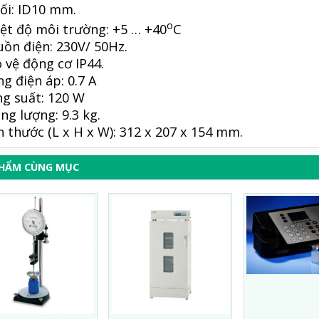
ối: ID10 mm.
o
ệt độ môi trường: +5 … +40
C
ồn điện: 230V/ 50Hz.
 vệ động cơ IP44.
g điện áp: 0.7 A
ng suất: 120 W
ng lượng: 9.3 kg.
h thước (L x H x W): 312 x 207 x 154 mm.
PHẨM CÙNG MỤC