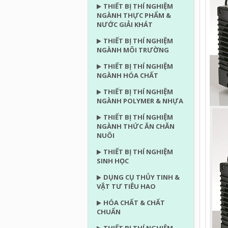
THIẾT BỊ THÍ NGHIỆM
NGÀNH THỰC PHẨM &
NƯỚC GIẢI KHÁT
THIẾT BỊ THÍ NGHIỆM
NGÀNH MÔI TRƯỜNG
THIẾT BỊ THÍ NGHIỆM
NGÀNH HÓA CHẤT
THIẾT BỊ THÍ NGHIỆM
NGÀNH POLYMER & NHỰA
THIẾT BỊ THÍ NGHIỆM
NGÀNH THỨC ĂN CHĂN
NUÔI
THIẾT BỊ THÍ NGHIỆM
SINH HỌC
DỤNG CỤ THỦY TINH &
VẬT TƯ TIÊU HAO
HÓA CHẤT & CHẤT
CHUẨN