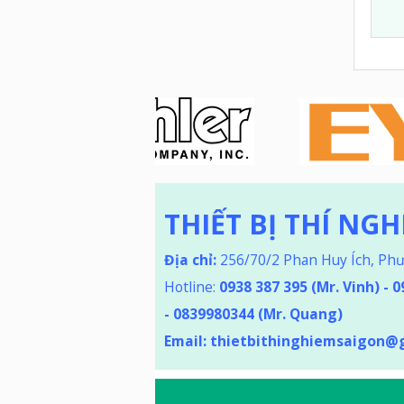
THIẾT BỊ THÍ NG
Địa chỉ:
256/70/2 Phan Huy Ích, Ph
Hotline:
0938 387 395
(Mr. Vinh) - 
-
0839980344 (Mr. Quang)
Email:
thietbithinghiemsaigon@