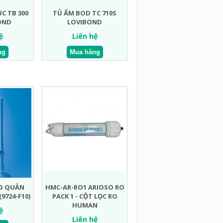
C TB 300
TỦ ẤM BOD TC 710S
BOND
LOVIBOND
ệ
Liên hệ
O QUẢN
HMC-AR-RO1 ARIOSO RO
(9724-F10)
PACK 1 - CỘT LỌC RO
HUMAN
ệ
Liên hệ